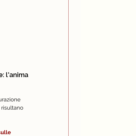
: l'anima 
urazione 
 risultano 
ulle 