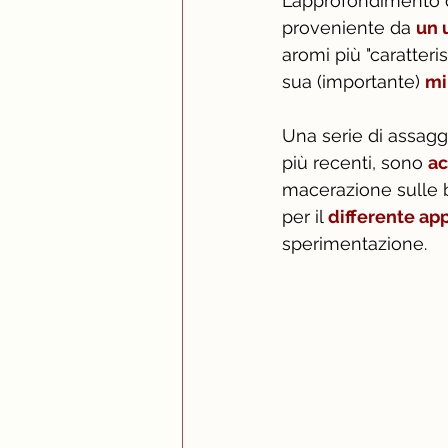
L’approfondimento de
proveniente da 
un 
aromi più "caratterist
sua (importante) 
mi
Una serie di assaggi
più recenti, sono 
ac
macerazione sulle bu
per il 
differente app
sperimentazione. 