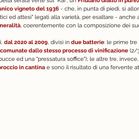
lla serata verte sul “Kai”, un 
Friulano Giallo in pure
unico vigneto del 1936
 - che, in punta di piedi, si all
ici ed attesi" legati alla varietà, per esaltare - anche al
neralità
, coerentemente con la composizione dei suol
, 
dal 2020 al 2009
, divisi in
 due batterie
: le prime tre
comunate dallo stesso processo di vinificazione
 (2/
cce ed una "pressatura soffice"); le altre tre, invece,
roccio in cantina
 e sono il risultato di una fervente att