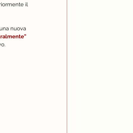
iormente il 
 una nuova 
uralmente” 
o. 