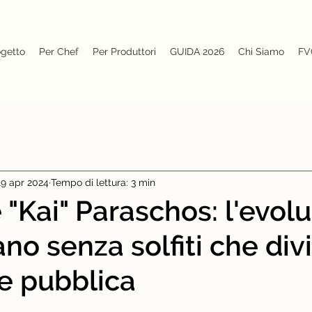
ogetto
Per Chef
Per Produttori
GUIDA 2026
Chi Siamo
FV
19 apr 2024
Tempo di lettura: 3 min
 "Kai" Paraschos: l'evol
ano senza solfiti che div
ne pubblica