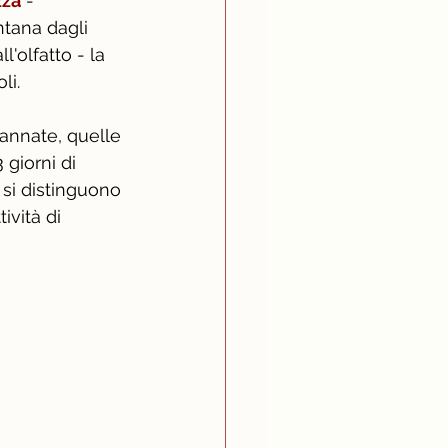
zza
 - 
ontana dagli 
l'olfatto - la 
i. 
 annate, quelle 
3 giorni di 
 si distinguono 
ività di 