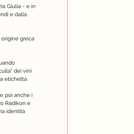
zia Giulia - e in 
ndi e dalla 
i origine greca 
quando 
lla" dei vini 
a etichetta. 
 e poi anche i 
ko Radikon e 
a identità 