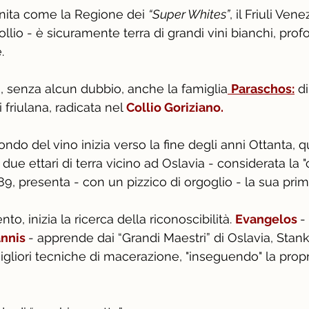
ita come la Regione dei 
“Super Whites”
, il Friuli Vene
ollio - è sicuramente terra di grandi vini bianchi, profo
.
a, senza alcun dubbio, anche la famiglia
Paraschos:
 d
friulana, radicata nel 
Collio Goriziano.
ondo del vino inizia verso la fine degli anni Ottanta, 
ue ettari di terra vicino ad Oslavia - considerata la "cu
89, presenta - con un pizzico di orgoglio - la sua prim
o, inizia la ricerca della riconoscibilità. 
Evangelos 
-
nnis 
- apprende dai “Grandi Maestri” di Oslavia, Stan
gliori tecniche di macerazione, "inseguendo" la propri