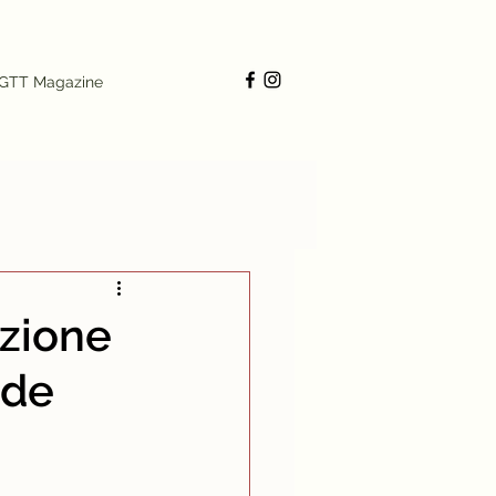
GTT Magazine
uzione
ide