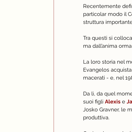
Recentemente defin
particolar modo il C
struttura importante
Tra questi si colloc
ma dall’anima ormai 
La loro storia nel m
Evangelos acquista d
macerati - e, nel 19
Da lì, da quel moment
suoi figli 
Alexis
 e 
Ja
Josko Gravner, le mi
produttiva. 